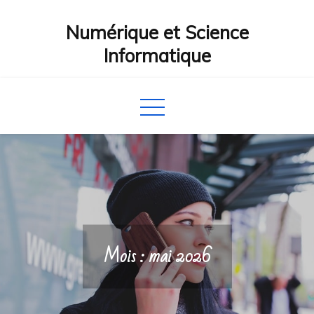
Skip
Numérique et Science
to
content
Informatique
Mois :
mai 2026