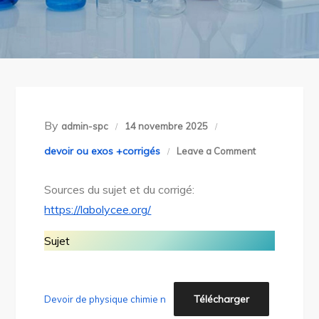
By
admin-spc
14 novembre 2025
on
devoir ou exos +corrigés
Leave a Comment
21-
Sources du sujet et du corrigé:
devoir
https://labolycee.org/
n°3
+
Sujet
corrigé
Télécharger
Devoir de physique chimie n