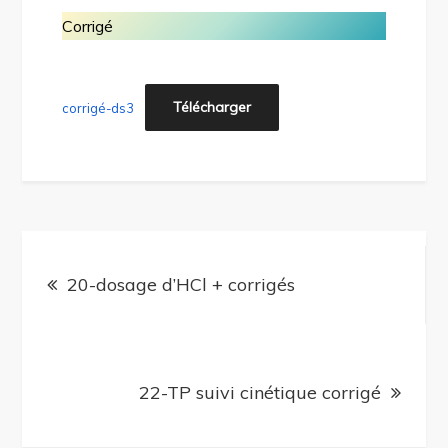
Corrigé
Télécharger
corrigé-ds3
Navigation
de
20-dosage d’HCl + corrigés
l’article
22-TP suivi cinétique corrigé