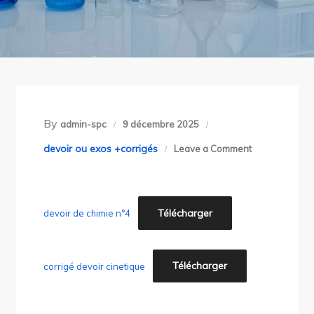
By
admin-spc
9 décembre 2025
on
devoir ou exos +corrigés
Leave a Comment
30-
devoir
de
Télécharger
devoir de chimie n°4
rattrapage
cinétique
+
Télécharger
corrigé devoir cinetique
corrigé